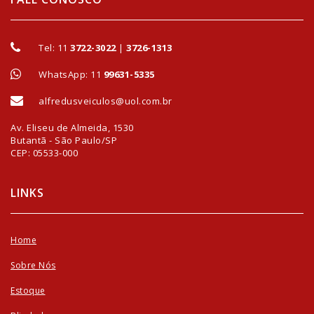
Tel:
11
3722-3022
|
3726-1313
WhatsApp: 11
99631-5335
alfredusveiculos@uol.com.br
Av. Eliseu de Almeida, 1530
Butantã - São Paulo/SP
CEP: 05533-000
LINKS
Home
Sobre Nós
Estoque