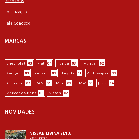
Blindados
Localização
Fale Conosco
MARCAS
Chevrolet
03
Fiat
04
Honda
03
Hyundai
02
Peugeot
02
Renault
01
Toyota
01
Volkswagen
11
Raridade
02
RAM
01
Mini
01
BMW
03
Jeep
04
Mercedes-Benz
06
Nissan
02
NOVIDADES
NISSAN LIVINA SL1.6
R$ 40.000,00