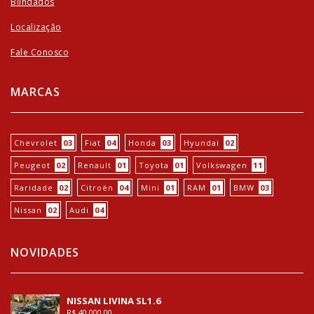
Blindados
Localização
Fale Conosco
MARCAS
Chevrolet
03
Fiat
04
Honda
03
Hyundai
02
Peugeot
02
Renault
01
Toyota
01
Volkswagen
11
Raridade
02
Citroën
04
Mini
01
RAM
01
BMW
03
Nissan
02
Audi
04
NOVIDADES
NISSAN LIVINA SL1.6
R$ 40.000,00