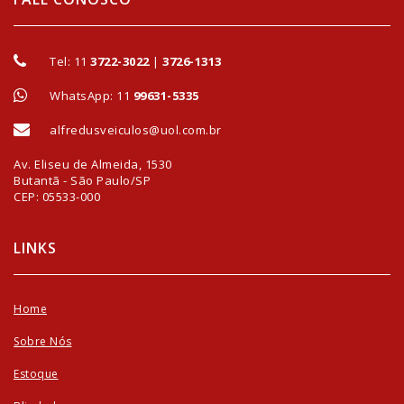
Tel:
11
3722-3022
|
3726-1313
WhatsApp: 11
99631-5335
alfredusveiculos@uol.com.br
Av. Eliseu de Almeida, 1530
Butantã - São Paulo/SP
CEP: 05533-000
LINKS
Home
Sobre Nós
Estoque