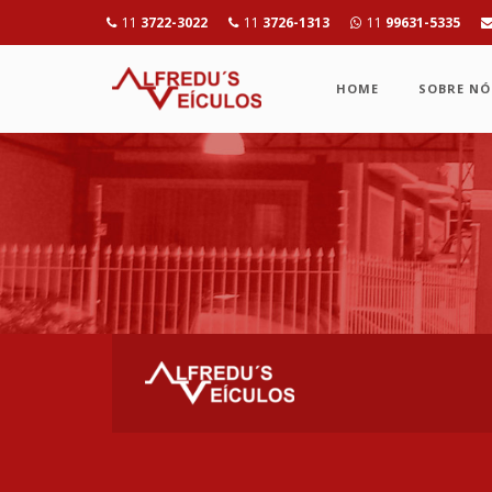
11
3722-3022
11
3726-1313
11
99631-5335
HOME
SOBRE NÓ