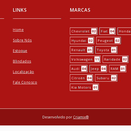
LINKS
MARCAS
Home
Chevrolet
02
Fiat
04
Honda
Sobre Nós
Hyundai
02
Peugeot
02
Renault
01
Toyota
01
Estoque
Volkswagen
11
Raridade
02
Blindados
Audi
04
Jeep
04
RAM
01
Localização
Citroën
04
Subaru
02
Fale Conosco
Kia Motors
01
Desenvolvido por
Criamix®